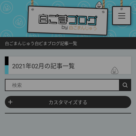
白ごま
ブログ
by
白ごまんじゅう
白ごまブログ
記事一覧
2021年02月の記事一覧
カスタマイズ終了
カスタマイズする
表示順：
新着順
古い順
人気順
月間人気順