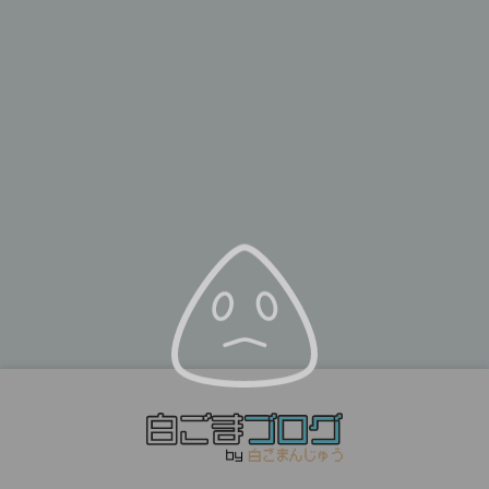
カテゴリー：
すべて
3DCG
BCG
BombSTARS
EGGRYPTO
Git
illustrator
JavaScript
Knightstory
MagicaVoxel
MATIC
MetaMask
Opensea
photoshop
PHP
Procreate
SEO
The Sandbox
Three.js
VoxEdit
WEBデザイン
WordPress
イラスト
ウォレットバトラー
ガジェット
プログラミング
ラズパイ
仮想通貨
家具
家庭菜園
料理
日常
書籍
秋山の雑記
雑記
雑貨