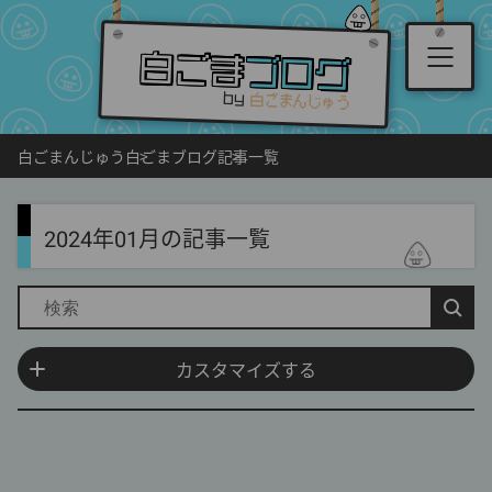
白ごま
ブログ
by
白ごまんじゅう
白ごまブログ
記事一覧
2024年01月の記事一覧
カスタマイズ終了
カスタマイズする
表示順：
新着順
古い順
人気順
月間人気順