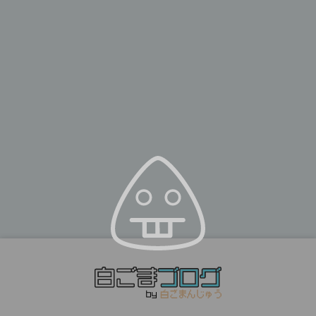
カテゴリー：
すべて
3DCG
BCG
BombSTARS
EGGRYPTO
Git
illustrator
JavaScript
Knightstory
MagicaVoxel
MATIC
MetaMask
Opensea
photoshop
PHP
Procreate
SEO
The Sandbox
Three.js
VoxEdit
WEBデザイン
WordPress
イラスト
ウォレットバトラー
ガジェット
プログラミング
ラズパイ
仮想通貨
家具
家庭菜園
料理
日常
書籍
秋山の雑記
雑記
雑貨