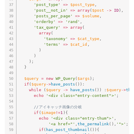
'post_type'
=
>
$post_type
,
'post__not_in'
=
>
array
(
$post
-
>
ID
)
,
'posts_per_page'
=
>
$volume
,
'orderby'
=
>
'rand'
,
'tax_query'
=
>
array
(
array
(
'taxonomy'
=
>
$cat_type
,
'terms'
=
>
$cat_id
,
)
)
)
;
}
$query
=
new
WP_Query
(
$args
)
;
if
(
$query
-
>
have_posts
(
)
)
:
while
(
$query
-
>
have_posts
(
)
)
:
$query
-
>
the
echo
'<div class="entry-content">'
;
//アイキャッチ画像の分岐
if
(
$image
!=
1
)
{
echo
'<div class="entry-thum">'
,
'<a href="'
,
the_permalink
(
)
,
'">'
;
if
(
has_post_thumbnail
(
)
)
{