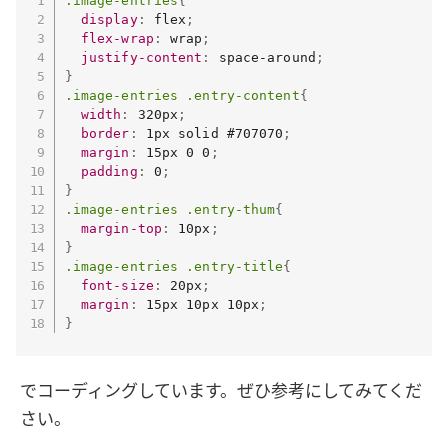
.image-entries
{
display
:
 flex
;
flex-wrap
:
 wrap
;
justify-content
:
 space-around
;
}
.image-entries .entry-content
{
width
:
 320px
;
border
:
 1px solid #707070
;
margin
:
 15px 0 0
;
padding
:
 0
;
}
.image-entries .entry-thum
{
margin-top
:
 10px
;
}
.image-entries .entry-title
{
font-size
:
 20px
;
margin
:
 15px 10px 10px
;
}
でコーディングしています。ぜひ参考にしてみてくだ
さい。