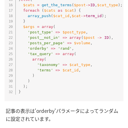
$cats
=
get_the_terms
(
$post
-
>
ID
,
$cat_type
)
;
foreach
(
$cats
as
$cat
)
{
array_push
(
$cat_id
,
$cat
-
>
term_id
)
;
}
$args
=
array
(
'post_type'
=
>
$post_type
,
'post__not_in'
=
>
array
(
$post
-
>
ID
)
,
'posts_per_page'
=
>
$volume
,
'orderby'
=
>
'rand'
,
'tax_query'
=
>
array
(
array
(
'taxonomy'
=
>
$cat_type
,
'terms'
=
>
$cat_id
,
)
)
)
;
}
記事の表示は'orderby'パラメータによってランダム
に設定されています。