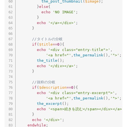
the_post_thumbnail
(
$image
)
;
}
else
{
echo
'NO IMAGE'
;
}
echo
'</a></div>'
;
}
//タイトルの分岐
if
(
$title
==
0
)
{
echo
'<div class="entry-title">'
,
'<a href="'
,
the_permalink
(
)
,
'">'
;
the_title
(
)
;
echo
'</div></a>'
;
}
//抜粋の分岐
if
(
$description
==
0
)
{
echo
'<div class="entry-excerpt">'
,
'<a href="'
,
the_permalink
(
)
,
'">'
;
the_excerpt
(
)
;
echo
'<span>続きを読む</span></div></a>'
;
}
echo
'</div>'
;
endwhile
;