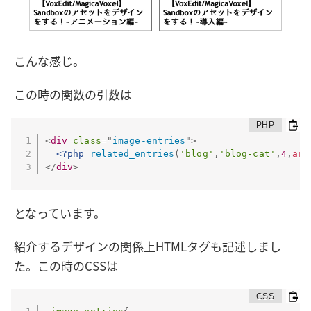
こんな感じ。
この時の関数の引数は
<
div
class
=
"
image-entries
"
>
<?php
related_entries
(
'blog'
,
'blog-cat'
,
4
,
arr
</
div
>
となっています。
紹介するデザインの関係上HTMLタグも記述しまし
た。この時のCSSは