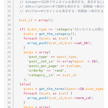
// $image=>1以外でサムネイルを表示する。表示するには
// $description=>0で抜粋を表示する：初期値->表示す
// $title=>0でタイトルを表示する：初期値->表示する
$cat_id
=
array
(
)
;
if
(
$cats_type
==
'category'
)
{
//カスタム分類と
$cats
=
get_the_category
(
)
;
foreach
(
$cats
as
$cat
)
{
array_push
(
$cat_id
,
$cat
-
>
cat_ID
)
;
}
$args
=
array
(
'post_type'
=
>
$post_type
,
'post__not_in'
=
>
array
(
$post
-
>
ID
)
,
'posts_per_page'
=
>
$volume
,
'orderby'
=
>
'rand'
,
'category__in'
=
>
$cat_id
)
;
}
else
{
$cats
=
get_the_terms
(
$post
-
>
ID
,
$cat_type
)
;
foreach
(
$cats
as
$cat
)
{
array_push
(
$cat_id
,
$cat
-
>
term_id
)
;
}
$args
=
array
(