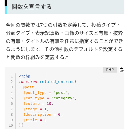
関数を宣言する
今回の関数では7つの引数を定義して、投稿タイプ・
分類タイプ・表示記事数・画像のサイズと有無・抜粋
の有無・タイトルの有無を任意に指定することができ
るようにします。その他引数のデフォルトを設定する
と関数の枠組みを定義すると
<?php
function
related_entries
(
$post
,
$post_type
=
"post"
,
$cat_type
=
"category"
,
$volume
=
10
,
$image
=
1
,
$description
=
0
,
$title
=
0
)
{