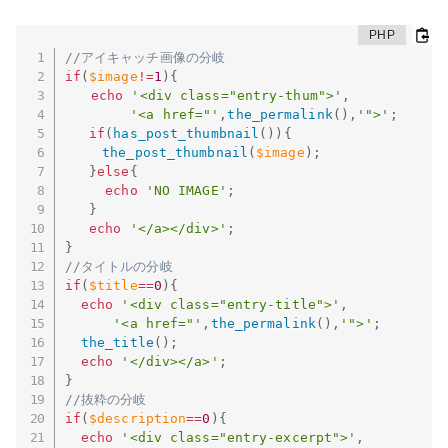
//アイキャッチ画像の分岐
if
(
$image
!=
1
)
{
echo
'<div class="entry-thum">'
,
'<a href="'
,
the_permalink
(
)
,
'">'
;
if
(
has_post_thumbnail
(
)
)
{
the_post_thumbnail
(
$image
)
;
}
else
{
echo
'NO IMAGE'
;
}
echo
'</a></div>'
;
}
//タイトルの分岐
if
(
$title
==
0
)
{
echo
'<div class="entry-title">'
,
'<a href="'
,
the_permalink
(
)
,
'">'
;
the_title
(
)
;
echo
'</div></a>'
;
}
//抜粋の分岐
if
(
$description
==
0
)
{
echo
'<div class="entry-excerpt">'
,