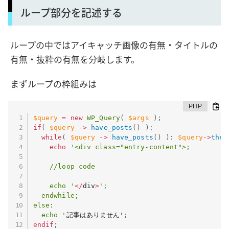
ループ部分を記述する
ループの中ではアイキャッチ画像の有無・タイトルの
有無・抜粋の有無を分岐します。
まずループの枠組みは
$query
=
new
WP_Query
(
$args
)
;
if
(
$query
-
>
have_posts
(
)
)
:
while
(
$query
-
>
have_posts
(
)
)
:
$query
-
>
the_
echo
'<div class="entry-content">;

    //loop code

    echo '
<
/
div
>
';

  endwhile;

else:

  echo '
記事はありません'
;
endif
;