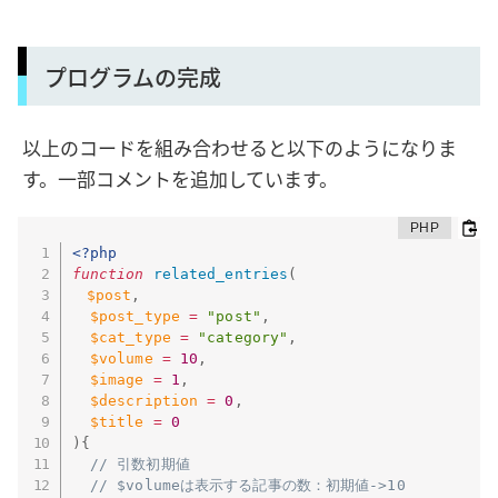
プログラムの完成
以上のコードを組み合わせると以下のようになりま
す。一部コメントを追加しています。
<?php
function
related_entries
(
$post
,
$post_type
=
"post"
,
$cat_type
=
"category"
,
$volume
=
10
,
$image
=
1
,
$description
=
0
,
$title
=
0
)
{
// 引数初期値
// $volumeは表示する記事の数：初期値->10