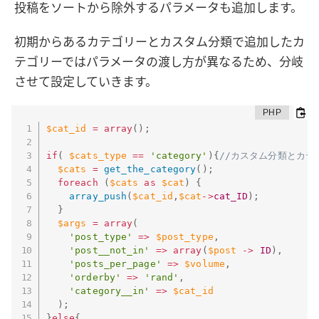
投稿をソートから除外するパラメータも追加します。
初期からあるカテゴリーとカスタム分類で追加したカ
テゴリーではパラメータの渡し方が異なるため、分岐
させて設定していきます。
$cat_id
=
array
(
)
;
if
(
$cats_type
==
'category'
)
{
//カスタム分類とカテ
$cats
=
get_the_category
(
)
;
foreach
(
$cats
as
$cat
)
{
array_push
(
$cat_id
,
$cat
-
>
cat_ID
)
;
}
$args
=
array
(
'post_type'
=
>
$post_type
,
'post__not_in'
=
>
array
(
$post
-
>
ID
)
,
'posts_per_page'
=
>
$volume
,
'orderby'
=
>
'rand'
,
'category__in'
=
>
$cat_id
)
;
}
else
{