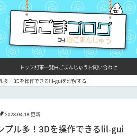
白ごま
ブログ
by
トップ
記事一覧
白ごまんじゅう
お問い合わせ
多！3Dを操作できるlil-guiを理解する！
2023.04.18 更新
ル多！3Dを操作できるlil-gui