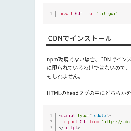
import
GUI
from
'lil-gui'
CDNでインストール
npm環境でない場合、CDNでインス
に限られているわけではないので、
もしれません。
HTMLのheadタグの中にどちらか
<
script
type
=
"
module
"
>
import
GUI
from
'https://cdn
</
script
>