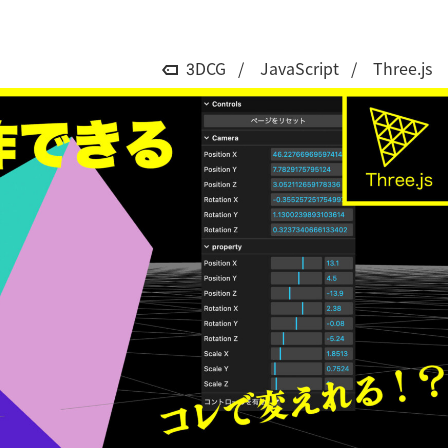
3DCG
JavaScript
Three.js