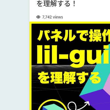
を理解する！
7,742
views