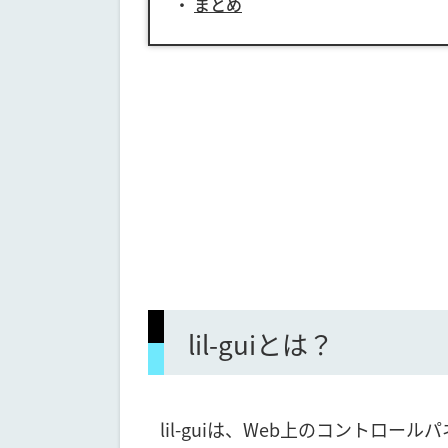
まとめ
lil-guiとは？
lil-guiは、Web上のコントロ