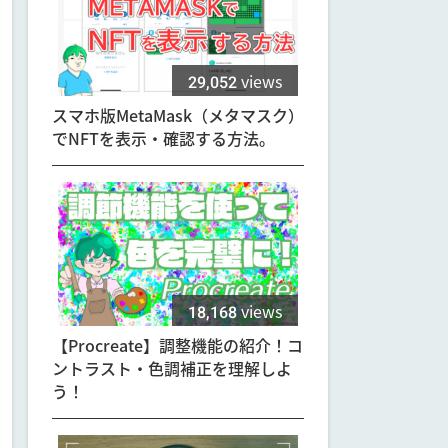
29,052
views
スマホ版MetaMask（メタマスク）
でNFTを表示・確認する方法。
18,168
views
【Procreate】調整機能の紹介！コ
ントラスト・色調補正を理解しよ
う！