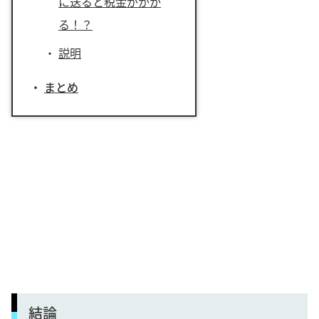
に送ると税金がかか
る！？
説明
まとめ
結論