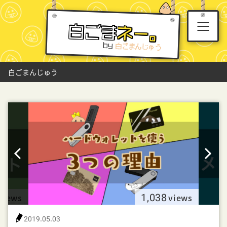
白ごま
ネー。
by
白ごまんじゅう
1,038
views
views
2019.05.03